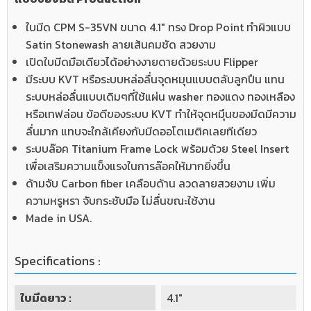
ใบมีด CPM S-35VN ขนาด 4.1" ทรง Drop Point ทำผิวแบบ
Satin Stonewash ลายเส้นคมชัด สวยงาม
เปิดใบมีดมือเดียวได้อย่างงายดายด้วยระบบ Flipper
มีระบบ KVT หรือระบบหล่อลื่นจุดหมุนแบบตลับลูกปืน แทน
ระบบหล่อลื่นแบบเดิมๆที่ใช้แผ่น washer ทองแดง ทองเหลือง
หรือเทฟล่อน ข้อดีของระบบ KVT ทำให้จุดหมุึนของมีดมีความ
ลื่นมาก แทบจะใกล้เคียงกับมีดออโตเมติคเลยทีเดียว
ระบบล๊อค Titanium Frame Lock พร้อมด้วย Steel Insert
เพื่อเสริมความแข็งแรงในการล๊อคให้มากยิ่งขึ้น
ด้ามจับ Carbon fiber เคลือบด้าน ลวดลายสวยงาม เพิ่ม
ความหรูหรา จับกระชับมือ ไม่ลื่นขณะใช้งาน
Made in USA.
Specifications :
ใบมีดยาว :
4.1"