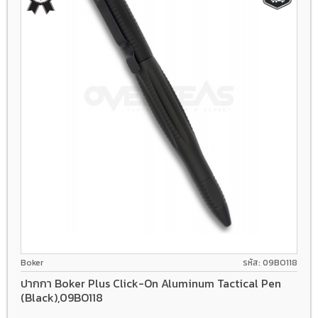
Boker
รหัส: 09BO118
ปากกา Boker Plus Click-On Aluminum Tactical Pen
(Black),09BO118