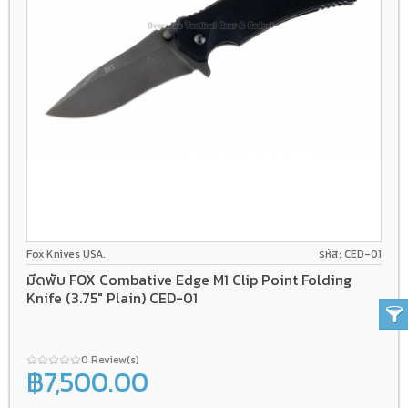
Fox Knives USA.
รหัส: CED-01
มีดพับ FOX Combative Edge M1 Clip Point Folding
Knife (3.75" Plain) CED-01
0 Review(s)
฿7,500.00