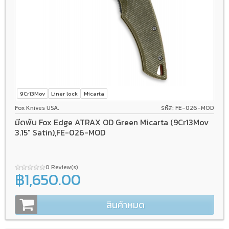
9Cr13Mov
Liner lock
Micarta
Fox Knives USA.
รหัส: FE-026-MOD
มีดพับ Fox Edge ATRAX OD Green Micarta (9Cr13Mov
3.15" Satin),FE-026-MOD
0 Review(s)
฿1,650.00
สินค้าหมด