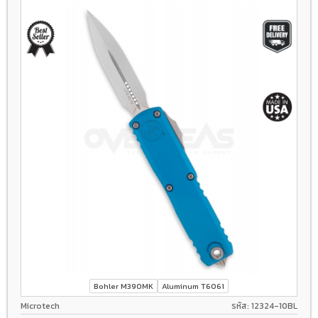
Bohler M390MK
Aluminum T6061
Microtech
รหัส: 12324-10BL