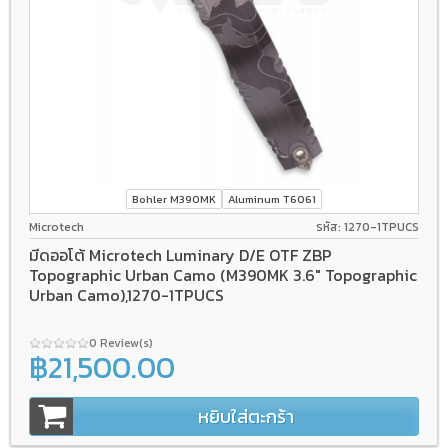
Bohler M390MK
Aluminum T6061
Microtech
รหัส: 1270-1TPUCS
มีดออโต้ Microtech Luminary D/E OTF ZBP
Topographic Urban Camo (M390MK 3.6" Topographic
Urban Camo),1270-1TPUCS
0 Review(s)
฿21,500.00
หยิบใส่ตะกร้า