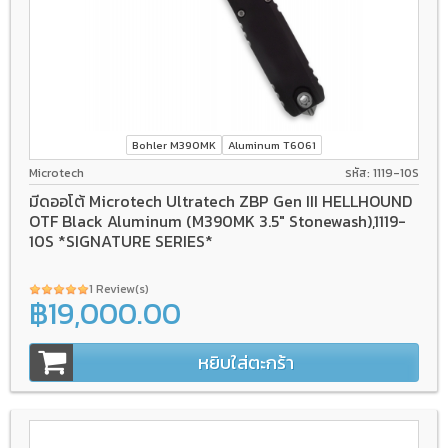
Bohler M390MK
Aluminum T6061
Microtech
รหัส: 1119-10S
มีดออโต้ Microtech Ultratech ZBP Gen III HELLHOUND
OTF Black Aluminum (M390MK 3.5" Stonewash),1119-
10S *SIGNATURE SERIES*
1 Review(s)
฿19,000.00
หยิบใส่ตะกร้า