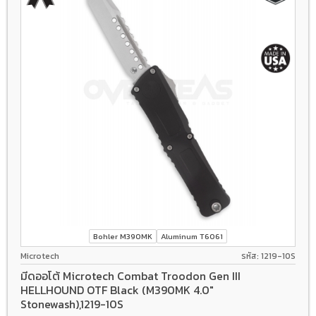
Bohler M390MK
Aluminum T6061
Microtech
รหัส: 1219-10S
มีดออโต้ Microtech Combat Troodon Gen III
HELLHOUND OTF Black (M390MK 4.0"
Stonewash),1219-10S