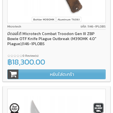
Bohler M390MK
Aluminum T6061
Microtech
รหัส: 1146-1PLOBS
มีดออโต้ Microtech Combat Troodon Gen III ZBP
Bowie OTF Knife Plague Outbreak (M390MK 4.0"
Plague),1146-1PLOBS
0 Review(s)
฿18,300.00
หยิบใส่ตะกร้า