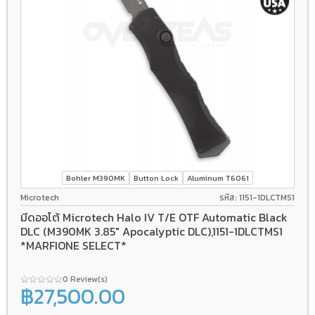
Bohler M390MK
Button Lock
Aluminum T6061
Microtech
รหัส: 1151-1DLCTMS1
มีดออโต้ Microtech Halo IV T/E OTF Automatic Black
DLC (M390MK 3.85" Apocalyptic DLC),1151-1DLCTMS1
*MARFIONE SELECT*
0 Review(s)
฿27,500.00