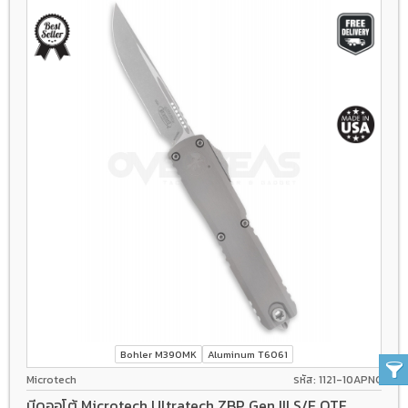
Bohler M390MK
Aluminum T6061
Microtech
รหัส: 1121-10APNC
มีดออโต้ Microtech Ultratech ZBP Gen III S/E OTF