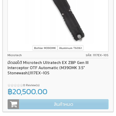
Bohler M390MK
Aluminum T6061
Microtech
รหัส: 1117EX-10S
มีดออโต้ Microtech Ultratech EX ZBP Gen III
Interceptor OTF Automatic (M390MK 3.5"
Stonewash),1117EX-10S
0 Review(s)
฿20,500.00
สินค้าหมด