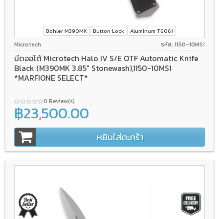
Bohler M390MK
Button Lock
Aluminum T6061
Microtech
รหัส: 1150-10MS1
มีดออโต้ Microtech Halo IV S/E OTF Automatic Knife
Black (M390MK 3.85" Stonewash),1150-10MS1
*MARFIONE SELECT*
0 Review(s)
฿23,500.00
หยิบใส่ตะกร้า