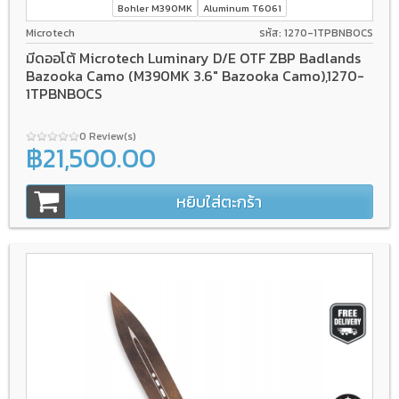
Bohler M390MK
Aluminum T6061
Microtech
รหัส: 1270-1TPBNBOCS
มีดออโต้ Microtech Luminary D/E OTF ZBP Badlands
Bazooka Camo (M390MK 3.6" Bazooka Camo),1270-
1TPBNBOCS
0 Review(s)
฿21,500.00
หยิบใส่ตะกร้า