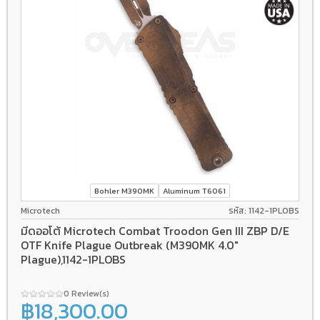
Bohler M390MK
Aluminum T6061
Microtech
รหัส: 1142-1PLOBS
มีดออโต้ Microtech Combat Troodon Gen III ZBP D/E
OTF Knife Plague Outbreak (M390MK 4.0"
Plague),1142-1PLOBS
0 Review(s)
฿18,300.00