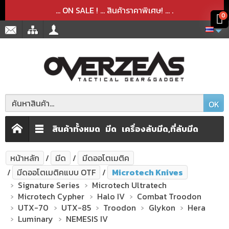
สินค้าได้ถูกลบออกจากตะกร้าเรียบร้อยแล้ว
สินค้าได้เพิ่มลงในตะกร้าเรียบร้อยแล้ว
x
x
... ON SALE ! ... สินค้าราคาพิเศษ! ...
.
0
OK
สินค้าทั้งหมด
มีด
เครื่องลับมีด,ที่ลับมีด
หน้าหลัก
มีด
มีดออโตเมติค
มีดออโตเมติคแบบ OTF
Microtech Knives
Signature Series
Microtech Ultratech
Microtech Cypher
Halo IV
Combat Troodon
UTX-70
UTX-85
Troodon
Glykon
Hera
Luminary
NEMESIS IV