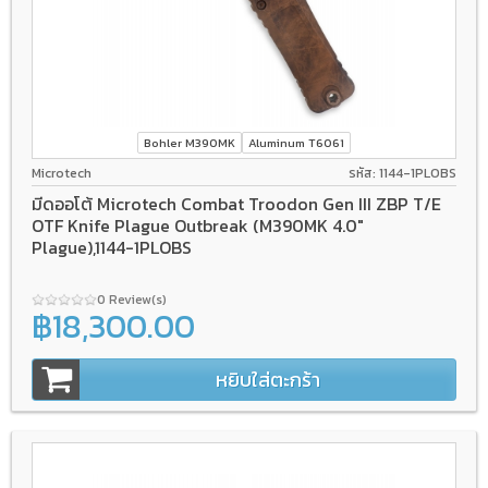
Bohler M390MK
Aluminum T6061
Microtech
รหัส: 1144-1PLOBS
มีดออโต้ Microtech Combat Troodon Gen III ZBP T/E
OTF Knife Plague Outbreak (M390MK 4.0"
Plague),1144-1PLOBS
0 Review(s)
฿18,300.00
หยิบใส่ตะกร้า