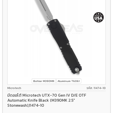
Bohler M390MK
Aluminum T6061
Microtech
รหัส: 11474-10
มีดออโต้ Microtech UTX-70 Gen IV D/E OTF
Automatic Knife Black (M390MK 2.5"
Stonewash),11474-10