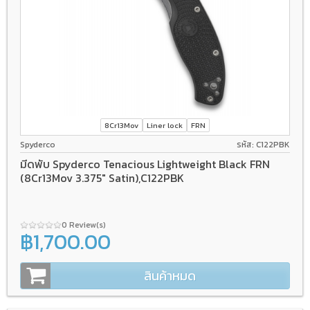
8Cr13Mov
Liner lock
FRN
Spyderco
รหัส: C122PBK
มีดพับ Spyderco Tenacious Lightweight Black FRN
(8Cr13Mov 3.375" Satin),C122PBK
0 Review(s)
฿1,700.00
สินค้าหมด