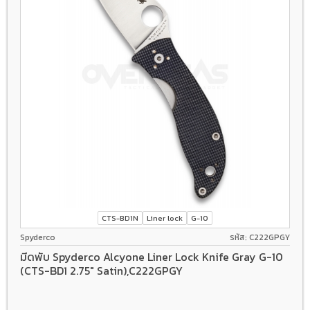
CTS-BD1N
Liner lock
G-10
Spyderco
รหัส: C222GPGY
มีดพับ Spyderco Alcyone Liner Lock Knife Gray G-10
(CTS-BD1 2.75" Satin),C222GPGY