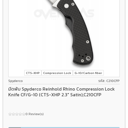
CTS-XHP
Compression Lock
G-10/Carbon fiber
Spyderco
รหัส: C210CFP
มีดพับ Spyderco Reinhold Rhino Compression Lock
Knife CF/G-10 (CTS-XHP 2.3" Satin),C210CFP
0 Review(s)