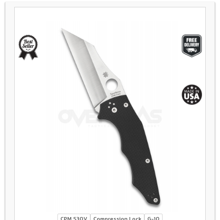
CPM S30V
Compression Lock
G-10