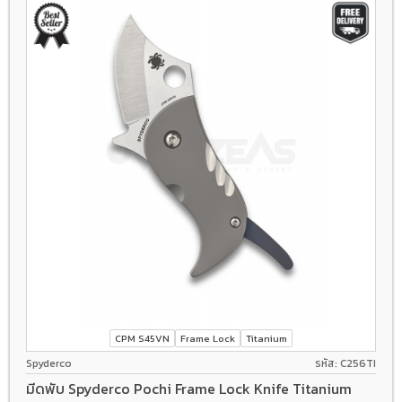
CPM S45VN
Frame Lock
Titanium
Spyderco
รหัส: C256TI
มีดพับ Spyderco Pochi Frame Lock Knife Titanium