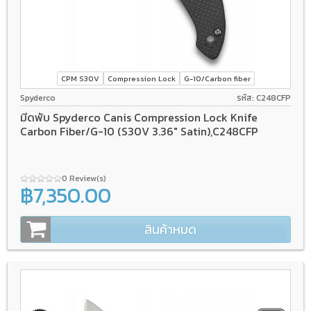
CPM S30V
Compression Lock
G-10/Carbon fiber
Spyderco
รหัส: C248CFP
มีดพับ Spyderco Canis Compression Lock Knife
Carbon Fiber/G-10 (S30V 3.36" Satin),C248CFP
0 Review(s)
฿7,350.00
สินค้าหมด