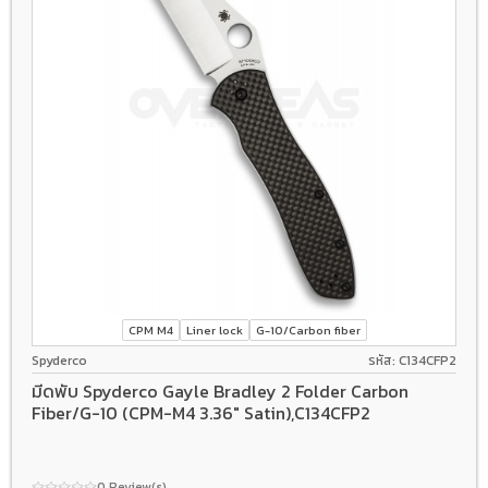
CPM M4
Liner lock
G-10/Carbon fiber
Spyderco
รหัส: C134CFP2
มีดพับ Spyderco Gayle Bradley 2 Folder Carbon
Fiber/G-10 (CPM-M4 3.36" Satin),C134CFP2
0 Review(s)