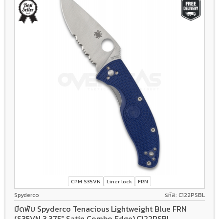
CPM S35VN
Liner lock
FRN
Spyderco
รหัส: C122PSBL
มีดพับ Spyderco Tenacious Lightweight Blue FRN
(S35VN 3.375" Satin Combo Edge),C122PSBL