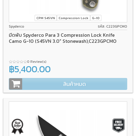
CPM S45VN
Compression Lock
G-10
Spyderco
รหัส: C223GPCMO
มีดพับ Spyderco Para 3 Compression Lock Knife
Camo G-10 (S45VN 3.0" Stonewash),C223GPCMO
0 Review(s)
฿5,400.00
สินค้าหมด