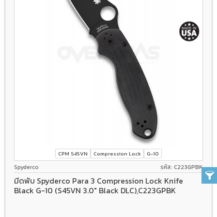
CPM S45VN
Compression Lock
G-10
Spyderco
รหัส: C223GPBK
มีดพับ Spyderco Para 3 Compression Lock Knife
Black G-10 (S45VN 3.0" Black DLC),C223GPBK