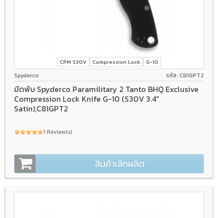
CPM S30V
Compression Lock
G-10
Spyderco
รหัส: C81GPT2
มีดพับ Spyderco Paramilitary 2 Tanto BHQ Exclusive
Compression Lock Knife G-10 (S30V 3.4"
Satin),C81GPT2
1 Review(s)
สินค้าเลิกผลิต