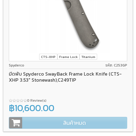
CTS-XHP
Frame Lock
Titanium
Spyderco
รหัส: C253GP
มีดพับ Spyderco SwayBack Frame Lock Knife (CTS-
XHP 3.53" Stonewash),C249TIP
0 Review(s)
฿10,600.00
สินค้าหมด