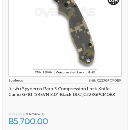
CPM S45VN
Compression Lock
G-10
Spyderco
รหัส: C223GPCMOBK
มีดพับ Spyderco Para 3 Compression Lock Knife
Camo G-10 (S45VN 3.0" Black DLC),C223GPCMOBK
0 Review(s)
฿5,700.00