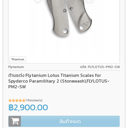
Titanium
Flytanium
รหัส: FLYLOTUS-PM2-SW
ด้ามแต่ง Flytanium Lotus Titanium Scales for
Spyderco Paramilitary 2 (Stonewash),FLYLOTUS-
PM2-SW
1 Review(s)
฿2,900.00
สินค้าหมด