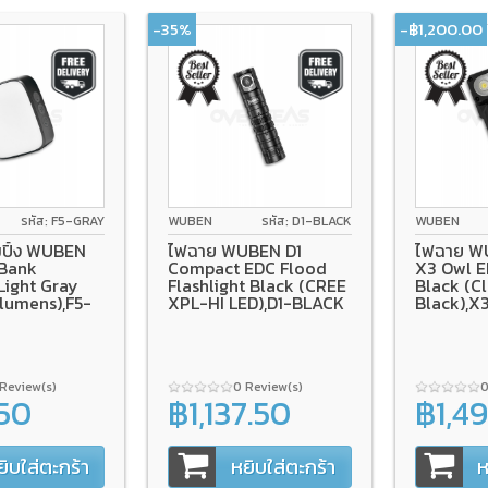
-35%
-฿1,200.00
รหัส: F5-GRAY
WUBEN
รหัส: D1-BLACK
WUBEN
ปิ้ง WUBEN
ไฟฉาย WUBEN D1
ไฟฉาย W
 Bank
Compact EDC Flood
X3 Owl E
Light Gray
Flashlight Black (CREE
Black (C
lumens),F5-
XPL-HI LED),D1-BLACK
Black),X
 Review(s)
0 Review(s)
0
.50
฿1,137.50
฿1,4
฿1,750.00
฿2,690.0
ยิบใส่ตะกร้า
หยิบใส่ตะกร้า
ห