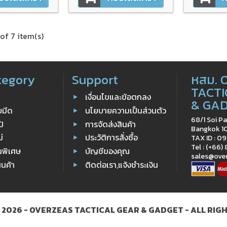
of 7 item(s)
tegory
Support
หสม. 
TACTI
เงื่อนไขและข้อตกลง
& GA
ับมีด
นโยบายความเป็นส่วนตัว
68/1 Soi Pa
ป้
การจัดส่งสินค้า
Bangkok 1
ม่
ประวัติการสั่งซื้อ
TAX ID : 
Tel : (+66)
นพิเศษ
บัญชีของคุณ
sales@ove
ินค้า
ติดต่อเรา,แจ้งชำระเงิน
 2026 - OVERZEAS TACTICAL GEAR & GADGET - ALL RIG