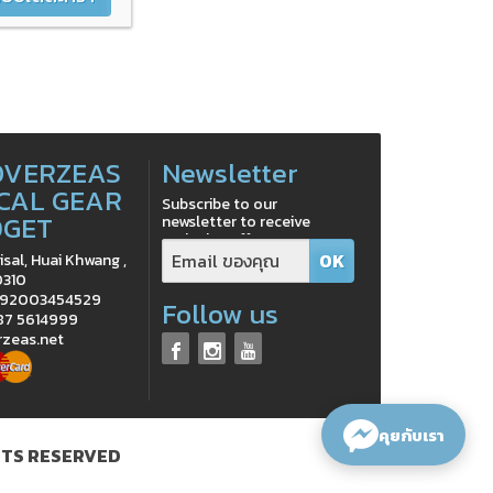
OVERZEAS
Newsletter
CAL GEAR
Subscribe to our
DGET
newsletter to receive
exclusive offers
isal, Huai Khwang ,
0310
0992003454529
Follow us
 87 5614999
rzeas.net
คุยกับเรา
HTS RESERVED