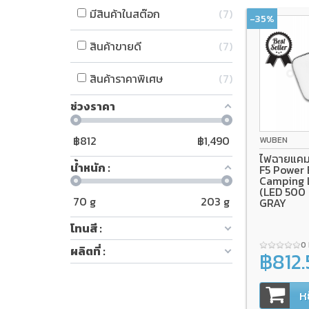
มีสินค้าในสต๊อก
7
-35%
สินค้าขายดี
7
สินค้าราคาพิเศษ
7
ช่วงราคา
฿
812
฿
1,490
WUBEN
ไฟฉายแคม
น้ำหนัก :
F5 Power
Camping 
(LED 500 
70
g
203
g
GRAY
โทนสี :
0
ผลิตที่ :
฿812
฿1,250.00
ห