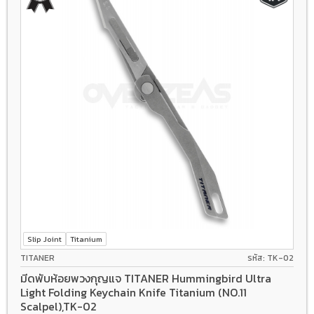
Slip Joint
Titanium
TITANER
รหัส: TK-02
มีดพับห้อยพวงกุญแจ TITANER Hummingbird Ultra
Light Folding Keychain Knife Titanium (NO.11
Scalpel),TK-02