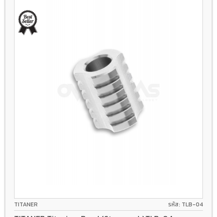
TITANER
รหัส: TLB-04