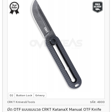
D2
Button Lock
Grivory
CRKT Knives&Tools
รหัส: 4800
มีด OTF แบบแมนวล CRKT KatanaX Manual OTF Knife