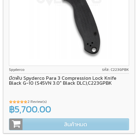
CPM S45VN
Compression Lock
G-10
Spyderco
รหัส: C223GPBK
มีดพับ Spyderco Para 3 Compression Lock Knife
Black G-10 (S45VN 3.0" Black DLC),C223GPBK
2 Review(s)
฿5,700.00
สินค้าหมด