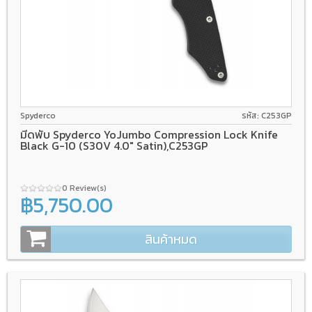
CPM S30V
Compression Lock
G-10
Spyderco
รหัส: C253GP
มีดพับ Spyderco YoJumbo Compression Lock Knife
Black G-10 (S30V 4.0" Satin),C253GP
0 Review(s)
฿5,750.00
สินค้าหมด