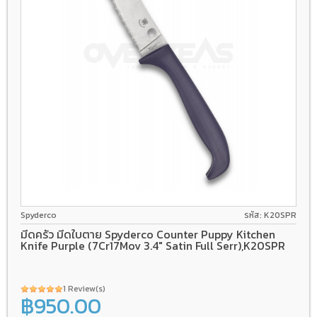
7Cr17
Polymer
Spyderco
รหัส: K20SPR
มีดครัว มีดใบตาย Spyderco Counter Puppy Kitchen
Knife Purple (7Cr17Mov 3.4" Satin Full Serr),K20SPR
1 Review(s)
฿950.00