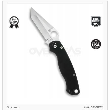
CPM S30V
Compression Lock
G-10
Spyderco
รหัส: C81GPT2