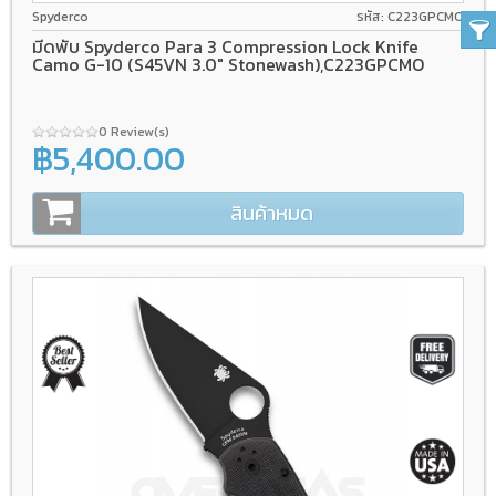
CPM S45VN
Compression Lock
G-10
Spyderco
รหัส: C223GPCMO
มีดพับ Spyderco Para 3 Compression Lock Knife
Camo G-10 (S45VN 3.0" Stonewash),C223GPCMO
0 Review(s)
฿5,400.00
สินค้าหมด