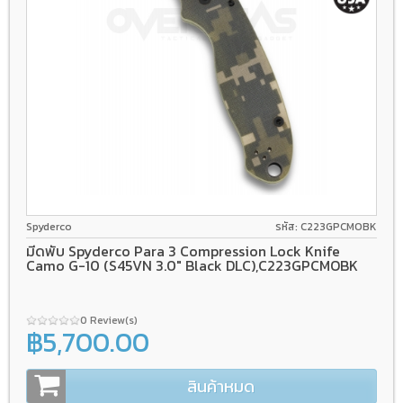
CPM S45VN
Compression Lock
G-10
Spyderco
รหัส: C223GPCMOBK
มีดพับ Spyderco Para 3 Compression Lock Knife
Camo G-10 (S45VN 3.0" Black DLC),C223GPCMOBK
0 Review(s)
฿5,700.00
สินค้าหมด