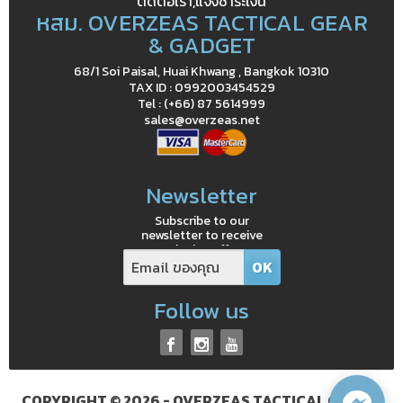
ติดต่อเรา,แจ้งชำระเงิน
หสม. OVERZEAS TACTICAL GEAR
& GADGET
68/1 Soi Paisal, Huai Khwang , Bangkok 10310
TAX ID : 0992003454529
Tel : (+66) 87 5614999
sales@overzeas.net
Newsletter
Subscribe to our
newsletter to receive
exclusive offers
Follow us
COPYRIGHT © 2026 - OVERZEAS TACTICAL GEAR &