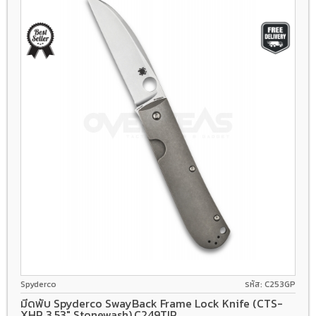
CTS-XHP
Frame Lock
Titanium
Spyderco
รหัส: C253GP
มีดพับ Spyderco SwayBack Frame Lock Knife (CTS-
XHP 3.53" Stonewash),C249TIP