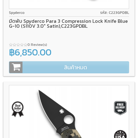
CPM S110V
Compression Lock
G-10
Spyderco
รหัส: C223GPDBL
มีดพับ Spyderco Para 3 Compression Lock Knife Blue
G-10 (S110V 3.0" Satin),C223GPDBL
0 Review(s)
฿6,850.00
สินค้าหมด