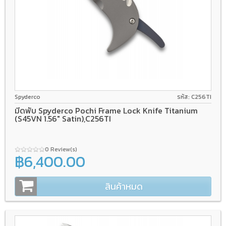
CPM S45VN
Frame Lock
Titanium
Spyderco
รหัส: C256TI
มีดพับ Spyderco Pochi Frame Lock Knife Titanium
(S45VN 1.56" Satin),C256TI
0 Review(s)
฿6,400.00
สินค้าหมด