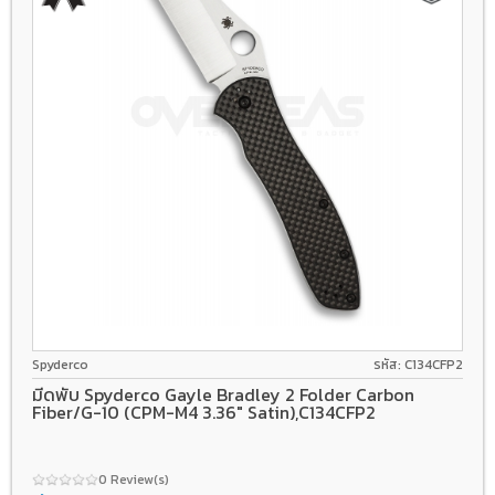
CPM M4
Liner lock
G-10/Carbon fiber
Spyderco
รหัส: C134CFP2
มีดพับ Spyderco Gayle Bradley 2 Folder Carbon
Fiber/G-10 (CPM-M4 3.36" Satin),C134CFP2
0 Review(s)