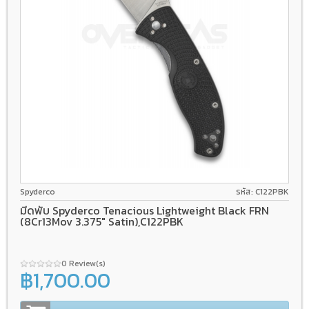
8Cr13Mov
Liner lock
FRN
Spyderco
รหัส: C122PBK
มีดพับ Spyderco Tenacious Lightweight Black FRN
(8Cr13Mov 3.375" Satin),C122PBK
0 Review(s)
฿1,700.00