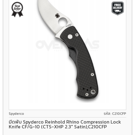
CTS-XHP
Compression Lock
G-10/Carbon fiber
Spyderco
รหัส: C210CFP
มีดพับ Spyderco Reinhold Rhino Compression Lock
Knife CF/G-10 (CTS-XHP 2.3" Satin),C210CFP