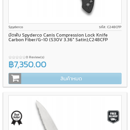
CPM S30V
Compression Lock
G-10/Carbon fiber
Spyderco
รหัส: C248CFP
มีดพับ Spyderco Canis Compression Lock Knife
Carbon Fiber/G-10 (S30V 3.36" Satin),C248CFP
0 Review(s)
฿7,350.00
สินค้าหมด