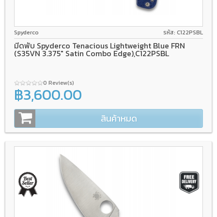
CPM S35VN
Liner lock
FRN
Spyderco
รหัส: C122PSBL
มีดพับ Spyderco Tenacious Lightweight Blue FRN
(S35VN 3.375" Satin Combo Edge),C122PSBL
0 Review(s)
฿3,600.00
สินค้าหมด