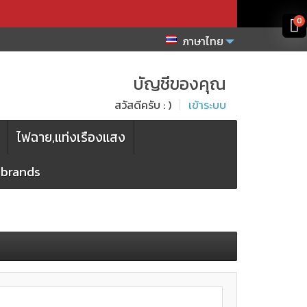
x
x
0
ภาษาไทย
บัญชีของคุณ
สวัสดีครับ : )
เข้าระบบ
ไฟฉาย,แท่งเรืองแสง
l brands