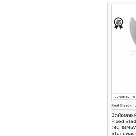
9Cr13Mov
G
Real Steel kni
มีดห้อยคอ 
Fixed Bla
(9Cr18MoV
Stonewas