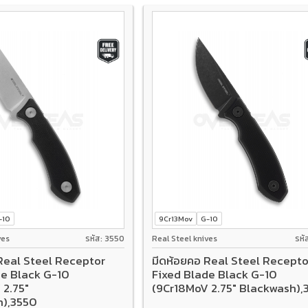
-10
9Cr13Mov
G-10
ves
รหัส: 3550
Real Steel knives
รหั
Real Steel Receptor
มีดห้อยคอ Real Steel Recepto
de Black G-10
Fixed Blade Black G-10
 2.75"
(9Cr18MoV 2.75" Blackwash),
h),3550