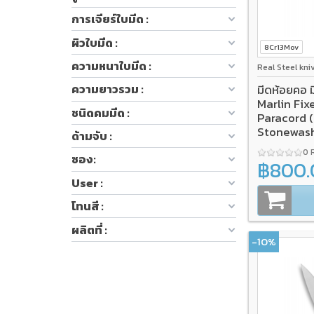
การเจียร์ใบมีด :
ผิวใบมีด :
8Cr13Mov
ความหนาใบมีด :
Real Steel kni
มีดห้อยคอ 
ความยาวรวม :
Marlin Fix
ชนิดคมมีด :
Paracord 
Stonewash
ด้ามจับ :
0 
ซอง:
฿800.
User :
โทนสี :
ผลิตที่ :
-10%