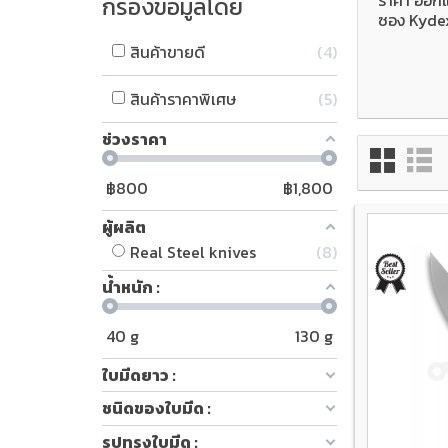
กรองข้อมูลโดย
ซอง Kydex 
สินค้าขายดี
4
สินค้าราคาพิเศษ
5
ช่วงราคา
฿
800
฿
1,800
ผู้ผลิต
Real Steel knives
8
น้ำหนัก :
40
g
130
g
ใบมีดยาว :
ชนิดของใบมีด :
รูปทรงใบมีด :