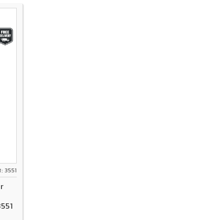
ส: 3551
r
3551