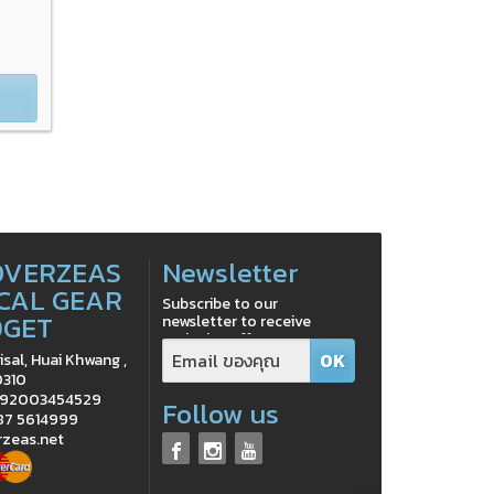
OVERZEAS
Newsletter
CAL GEAR
Subscribe to our
DGET
newsletter to receive
exclusive offers
isal, Huai Khwang ,
0310
0992003454529
Follow us
 87 5614999
rzeas.net