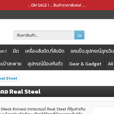
สินค้าได้ถูกลบออกจากตะกร้าเรียบร้อยแล้ว
สินค้าได้เพิ่มลงในตะกร้าเรียบร้อยแล้ว
... ON SALE ! ... สินค้าราคาพิเศษ! ...
.
OK
n !
มีด
เครื่องลับมีด,ที่ลับมีด
แคมปิ้ง,อุปกรณ์ฉุกเฉิน
กระเป๋าสะพาย
อุปกรณ์ป้องกันตัว
Gear & Gadget
Al
eal Steel
ยคอ Real Steel
(Neck Knives) จากแบรนด์ Real Steel ที่คุ้มค่าเกิน
บโดยช่างคัสต้อม เลือกใช้วัสดุที่มีคุณภาพดี คู่กับ