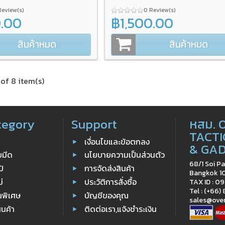
Review(s)
0 Review(s)
0.00
฿1,500.00
สินค้าหมด
สินค้าหมด
of 8 item(s)
tegory
Support
หสม. 
TACTI
เงื่อนไขและข้อตกลง
& GA
ับมีด
นโยบายความเป็นส่วนตัว
68/1 Soi Pa
ป้
การจัดส่งสินค้า
Bangkok 1
ม่
ประวัติการสั่งซื้อ
TAX ID : 
Tel : (+66)
นพิเศษ
บัญชีของคุณ
sales@ove
ินค้า
ติดต่อเรา,แจ้งชำระเงิน