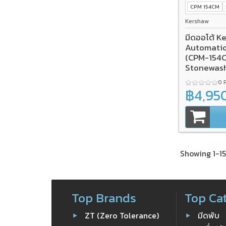
CPM 154CM
Kershaw
มีดออโต้ 
Automatic
(CPM-154C
Stonewash
0 
฿4,95
Showing 1-15
Top Brands
Top Ca
ZT (Zero Tolerance)
มีดพับ