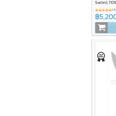
Satin),70
1 
฿5,20