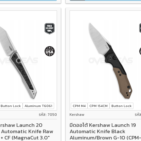
Button Lock
Aluminum T6061
CPM M4
CPM 154CM
Button Lock
รหัส: 7050
Kershaw
รหั
Kershaw Launch 20
มีดออโต้ Kershaw Launch 19
Automatic Knife Raw
Automatic Knife Black
+ CF (MagnaCut 3.0"
Aluminum/Brown G-10 (CPM