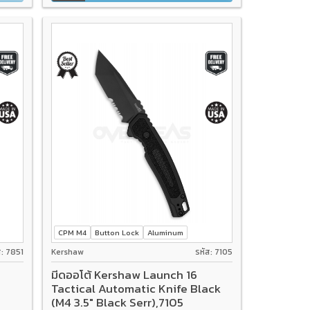
CPM M4
Button Lock
Aluminum
ส: 7851
Kershaw
รหัส: 7105
มีดออโต้ Kershaw Launch 16
Tactical Automatic Knife Black
-
(M4 3.5" Black Serr),7105