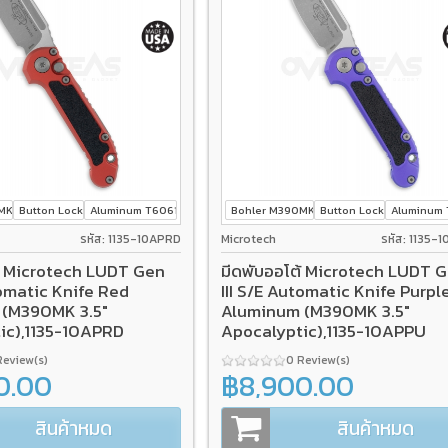
0MK
Button Lock
Aluminum T6061
Bohler M390MK
Button Lock
Aluminum 
รหัส: 1135-10APRD
Microtech
รหัส: 1135-
ต้ Microtech LUDT Gen
มีดพับออโต้ Microtech LUDT 
tomatic Knife Red
III S/E Automatic Knife Purpl
 (M390MK 3.5"
Aluminum (M390MK 3.5"
ic),1135-10APRD
Apocalyptic),1135-10APPU
Review(s)
0 Review(s)
0.00
฿8,900.00
สินค้าหมด
สินค้าหมด