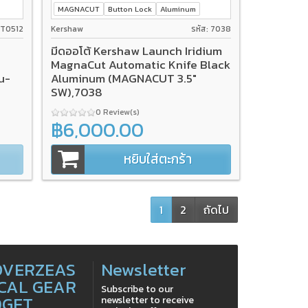
MAGNACUT
Button Lock
Aluminum
ZT0512
Kershaw
รหัส: 7038
มีดออโต้ Kershaw Launch Iridium
MagnaCut Automatic Knife Black
u-
Aluminum (MAGNACUT 3.5"
SW),7038
0 Review(s)
฿6,000.00
หยิบใส่ตะกร้า
1
2
ถัดไป
OVERZEAS
Newsletter
CAL GEAR
Subscribe to our
DGET
newsletter to receive