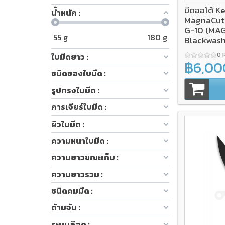
มีดออโต้ K
น้ำหนัก :
MagnaCut 
G-10 (MA
55
g
180
g
Blackwas
0 
ใบมีดยาว :
฿6,00
ชนิดของใบมีด :
รูปทรงใบมีด :
การเจียร์ใบมีด :
ผิวใบมีด :
ความหนาใบมีด :
ความยาวขณะเก็บ :
ความยาวรวม :
ชนิดคมมีด :
ด้ามจับ :
ระบบล๊อค :