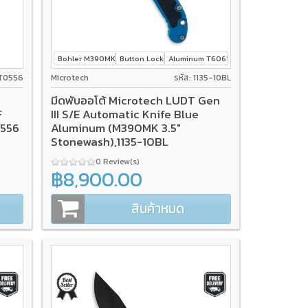
Bohler M390MK
Button Lock
Aluminum T6061
ZT0556
Microtech
รหัส: 1135-10BL
มีดพับออโต้ Microtech LUDT Gen
F
III S/E Automatic Knife Blue
0556
Aluminum (M390MK 3.5"
Stonewash),1135-10BL
0 Review(s)
฿8,900.00
สินค้าหมด