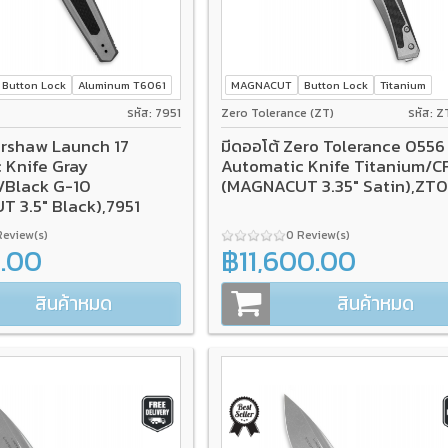
Button Lock
Aluminum T6061
MAGNACUT
Button Lock
Titanium
รหัส: 7951
Zero Tolerance (ZT)
รหัส: 
ershaw Launch 17
มีดออโต้ Zero Tolerance 0556
 Knife Gray
Automatic Knife Titanium/C
/Black G-10
(MAGNACUT 3.35" Satin),ZT
 3.5" Black),7951
Review(s)
0 Review(s)
0.00
฿11,600.00
สินค้าหมด
สินค้าหมด