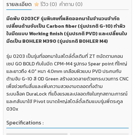
รายละเอียด
รีวิว
(0)
คำถาม
(0)
มีดพับ 0203CF รุ่นพิเศษที่ผลิตออกมาในจำนวนจำกัด
เปลี่ยนด้ามจับเป็น Carbon fiber (รุ่นปรกติ G-10) ทำผิว
ใบมีดแบบ Working finish (รุ่นปรกติ PVD) และเปลี่ยนใบ
มีดเป็น BOHLER M390 (รุ่นปรกติ BOHLER M4)
รุ่น 0203 เป็นรุ่นที่ออกมาในสไตล์ดั้งเดิมที่ ZT ถนัดตามคอน
เซป GO BOLD กับใบมีด CPM-M4 รูปทรง Spear point ที่ใหญ่
และยาวถึง 4.0" หนา 4.0mm เคลือบผิวแบบ PVD ประกบกับ
ด้ามจับ G-10 สี OD Green สร้างลวดลายด้วยกระบวนการ CNC
เพื่อช่วยกันลื่นและเพิ่มความสวยงามตลอดทั้งด้าม
ระบบล็อค DuraLock ที่แข็งแรงและปลอดภัยในทุกสถานะการณ์
และกลับมาใช้ Pivot ขนาดใหญ่สไตล์ดั้งเดิมแบบรุ่นพี่ตระกูล
030x
Specifications :