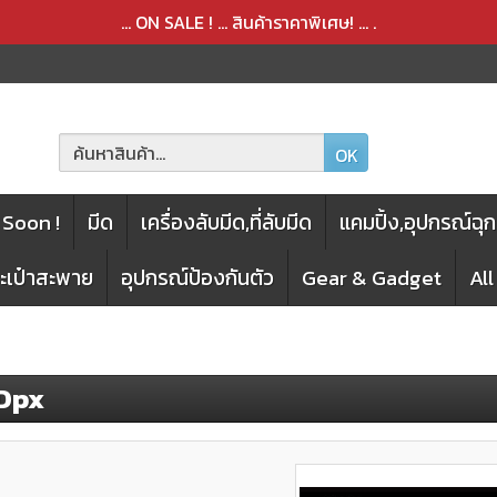
สินค้าได้ถูกลบออกจากตะกร้าเรียบร้อยแล้ว
สินค้าได้เพิ่มลงในตะกร้าเรียบร้อยแล้ว
... ON SALE ! ... สินค้าราคาพิเศษ! ...
.
OK
Soon !
มีด
เครื่องลับมีด,ที่ลับมีด
แคมปิ้ง,อุปกรณ์ฉุก
กระเป๋าสะพาย
อุปกรณ์ป้องกันตัว
Gear & Gadget
Al
 Dpx