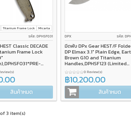
Titanium Frame Lock
Micarta
รหัส: DPHSF031
DPX
รหัส: DP
x HEST Classic DECADE
มีดพับ DPx Gear HEST/F Folde
itanium Frame Lock
DP Elmax 3.1" Plain Edge, Ear
0"
Brown G10 and Titanium
h),DPHSF031*PRE-
Handles,DPHSF123 (Limited
Edition)
Review(s)
0 Review(s)
0.00
฿10,200.00
สินค้าหมด
สินค้าหมด
of 3 item(s)