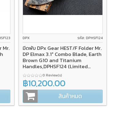
HSF123
DPX
รหัส: DPHSF124
r Mr.
มีดพับ DPx Gear HEST/F Folder Mr.
th
DP Elmax 3.1" Combo Blade, Earth
Brown G10 and Titanium
Handles,DPHSF124 (Limited
Edition)
0 Review(s)
฿10,200.00
สินค้าหมด