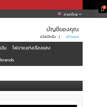
x
x
0
ภาษาไทย
บัญชีของคุณ
สวัสดีครับ : )
เข้าระบบ
เฉิน
ไฟฉาย,แท่งเรืองแสง
l brands