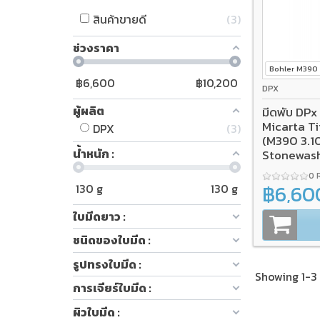
สินค้าขายดี
3
ช่วงราคา
Bohler M390
฿
6,600
฿
10,200
DPX
ผู้ผลิต
มีดพับ DP
Micarta T
DPX
3
(M390 3.1
น้ำหนัก :
Stonewas
SALE*
0 
฿6,60
130
g
130
g
ใบมีดยาว :
ชนิดของใบมีด :
รูปทรงใบมีด :
Showing 1-3 
การเจียร์ใบมีด :
ผิวใบมีด :