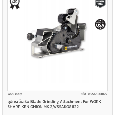
Worksharp
รหัส: WSSAKO81122
อุปกรณ์เสริม Blade Grinding Attachment For WORK
SHARP KEN ONION MK.2,WSSAKO81122