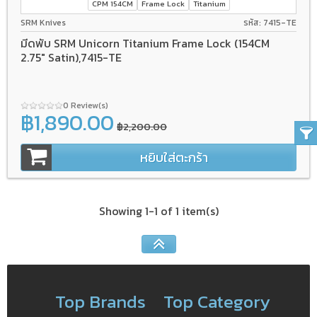
CPM 154CM
Frame Lock
Titanium
SRM Knives
รหัส: 7415-TE
มีดพับ SRM Unicorn Titanium Frame Lock (154CM
2.75" Satin),7415-TE
0 Review(s)
฿1,890.00
฿2,200.00
หยิบใส่ตะกร้า
Showing 1-1 of 1 item(s)
Top Brands
Top Category