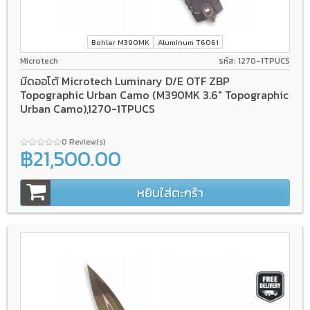
Bohler M390MK
Aluminum T6061
Microtech
รหัส: 1270-1TPUCS
มีดออโต้ Microtech Luminary D/E OTF ZBP
Topographic Urban Camo (M390MK 3.6" Topographic
Urban Camo),1270-1TPUCS
0 Review(s)
฿21,500.00
หยิบใส่ตะกร้า