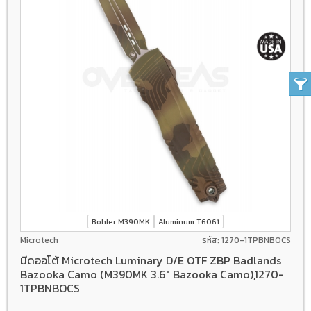
Bohler M390MK
Aluminum T6061
Microtech
รหัส: 1270-1TPBNBOCS
มีดออโต้ Microtech Luminary D/E OTF ZBP Badlands
Bazooka Camo (M390MK 3.6" Bazooka Camo),1270-
1TPBNBOCS