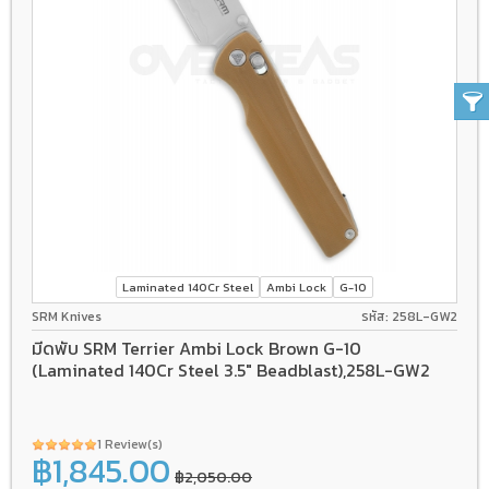
Laminated 140Cr Steel
Ambi Lock
G-10
SRM Knives
รหัส: 258L-GW2
มีดพับ SRM Terrier Ambi Lock Brown G-10
(Laminated 140Cr Steel 3.5" Beadblast),258L-GW2
1 Review(s)
฿1,845.00
฿2,050.00