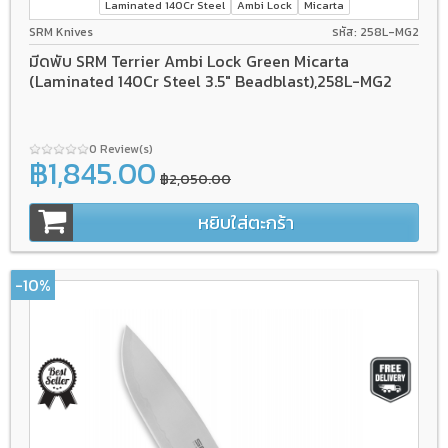
Laminated 140Cr Steel
Ambi Lock
Micarta
SRM Knives
รหัส: 258L-MG2
มีดพับ SRM Terrier Ambi Lock Green Micarta
(Laminated 140Cr Steel 3.5" Beadblast),258L-MG2
0 Review(s)
฿1,845.00
฿2,050.00
หยิบใส่ตะกร้า
-10%