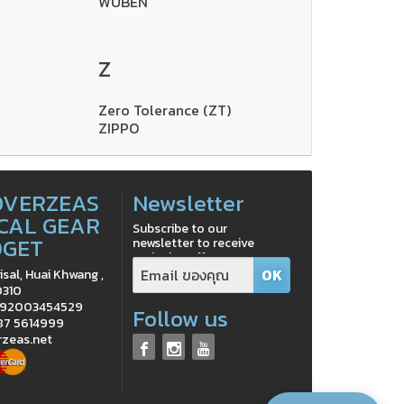
WUBEN
Z
Zero Tolerance (ZT)
ZIPPO
OVERZEAS
Newsletter
CAL GEAR
Subscribe to our
DGET
newsletter to receive
exclusive offers
isal, Huai Khwang ,
0310
0992003454529
Follow us
 87 5614999
rzeas.net