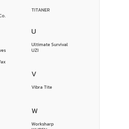
TITANER
Co.
U
Ultimate Survival
ves
UZI
Wax
V
Vibra Tite
W
Worksharp