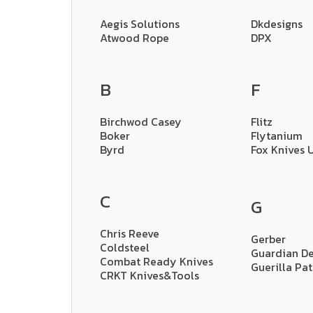
Aegis Solutions
Dkdesigns
Atwood Rope
DPX
B
F
Birchwod Casey
Flitz
Boker
Flytanium
Byrd
Fox Knives 
C
G
Chris Reeve
Gerber
Coldsteel
Guardian De
Combat Ready Knives
Guerilla Pa
CRKT Knives&Tools