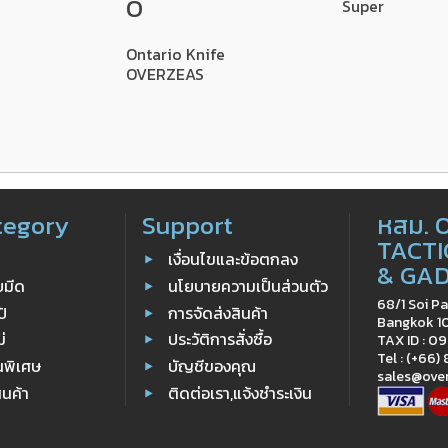
O
Super
Ontario Knife
OVERZEAS
tegory
Support
หสม. 
TACTI
เงื่อนไขและข้อตกลง
& GA
ับมีด
นโยบายความเป็นส่วนตัว
68/1 Soi Pa
ป้
การจัดส่งสินค้า
Bangkok 1
ม่
ประวัติการสั่งซื้อ
TAX ID : 
Tel : (+66)
นพิเศษ
บัญชีของคุณ
sales@ove
ินค้า
ติดต่อเรา,แจ้งชำระเงิน