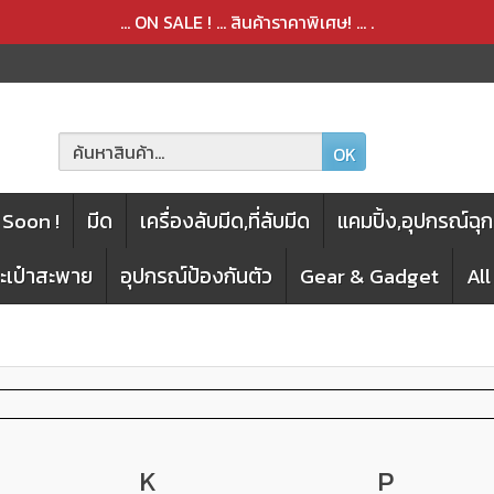
สินค้าได้ถูกลบออกจากตะกร้าเรียบร้อยแล้ว
สินค้าได้เพิ่มลงในตะกร้าเรียบร้อยแล้ว
... ON SALE ! ... สินค้าราคาพิเศษ! ...
.
OK
Soon !
มีด
เครื่องลับมีด,ที่ลับมีด
แคมปิ้ง,อุปกรณ์ฉุก
กระเป๋าสะพาย
อุปกรณ์ป้องกันตัว
Gear & Gadget
Al
K
P