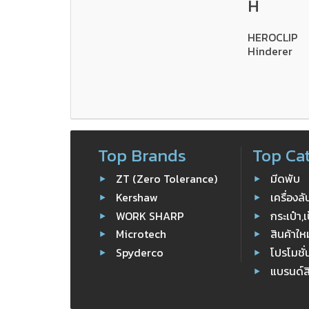
H
HEROCLIP
Hinderer
Top Brands
Top Ca
ZT (Zero Tolerance)
มีดพับ
Kershaw
เครื่องล
WORK SHARP
กระเป๋า,เ
Microtech
สินค้าให
Spyderco
โปรโมชั่
แบรนด์ส