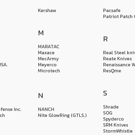
Kershaw
Pacsafe
Patriot Patch 
M
R
MARATAC
Maxace
Real Steel kni
MecArmy
Reate Knives
USA.
Meyerco
Renaissance 
Microtech
ResQme
S
N
Shrade
fense Inc.
NANCH
SOG
tch
Nite GlowRing (GTLS.)
Spyderco
SRM Knives
StormWhistle