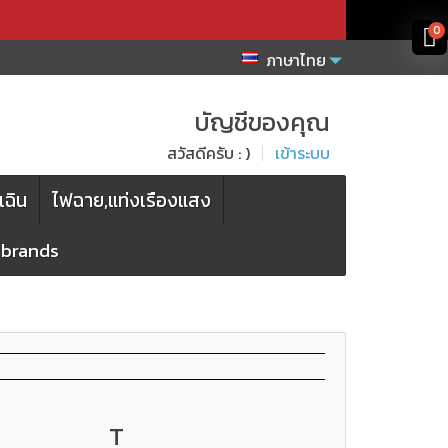
x
x
0
ภาษาไทย
บัญชีของคุณ
สวัสดีครับ : )
เข้าระบบ
เฉิน
ไฟฉาย,แท่งเรืองแสง
l brands
T