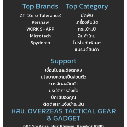
Top Brands
Top Category
ZT (Zero Tolerance)
มีดพับ
Kershaw
เครื่องลับมีด
WORK SHARP
กระเป๋า,เป้
Microtech
สินค้าใหม่
Spyderco
โปรโมชั่นพิเศษ
แบรนด์สินค้า
Support
เงื่อนไขและข้อตกลง
นโยบายความเป็นส่วนตัว
การจัดส่งสินค้า
ประวัติการสั่งซื้อ
บัญชีของคุณ
ติดต่อเรา,แจ้งชำระเงิน
หสม. OVERZEAS TACTICAL GEAR
& GADGET
68/1 Soi Paisal, Huai Khwang , Bangkok 10310