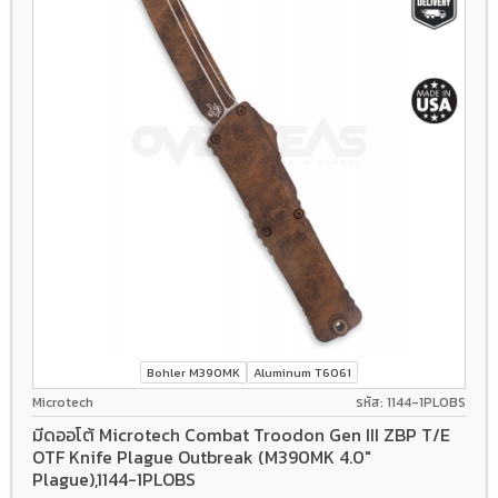
Bohler M390MK
Aluminum T6061
Microtech
รหัส: 1144-1PLOBS
มีดออโต้ Microtech Combat Troodon Gen III ZBP T/E
OTF Knife Plague Outbreak (M390MK 4.0"
Plague),1144-1PLOBS