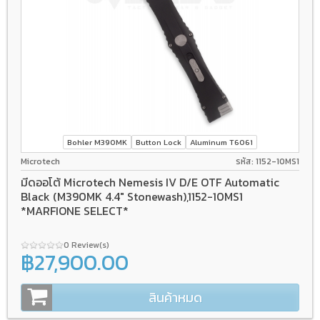
Bohler M390MK
Button Lock
Aluminum T6061
Microtech
รหัส: 1152-10MS1
มีดออโต้ Microtech Nemesis IV D/E OTF Automatic
Black (M390MK 4.4" Stonewash),1152-10MS1
*MARFIONE SELECT*
0 Review(s)
฿27,900.00
สินค้าหมด