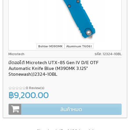
Bohler M390MK
Aluminum T6061
Microtech
รหัส: 12324-10BL
มีดออโต้ Microtech UTX-85 Gen IV D/E OTF
Automatic Knife Blue (M390MK 3.125"
Stonewash),12324-10BL
0 Review(s)
฿9,200.00
สินค้าหมด