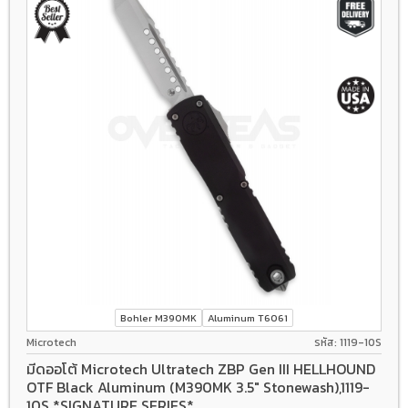
Bohler M390MK
Aluminum T6061
Microtech
รหัส: 1119-10S
มีดออโต้ Microtech Ultratech ZBP Gen III HELLHOUND
OTF Black Aluminum (M390MK 3.5" Stonewash),1119-
10S *SIGNATURE SERIES*