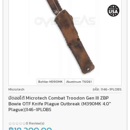
Bohler M390MK
Aluminum T6061
Microtech
รหัส: 1146-1PLOBS
มีดออโต้ Microtech Combat Troodon Gen III ZBP
Bowie OTF Knife Plague Outbreak (M390MK 4.0"
Plague),1146-1PLOBS
0 Review(s)