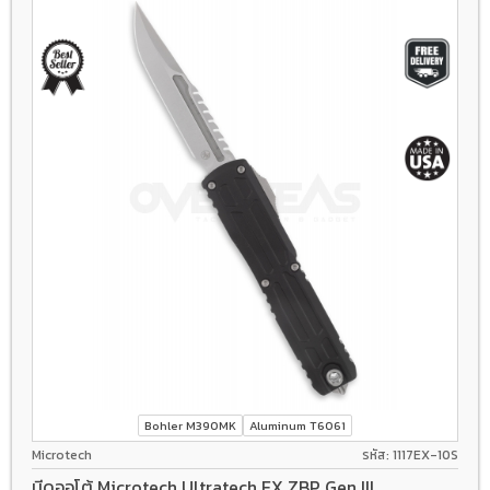
Bohler M390MK
Aluminum T6061
Microtech
รหัส: 1117EX-10S
มีดออโต้ Microtech Ultratech EX ZBP Gen III