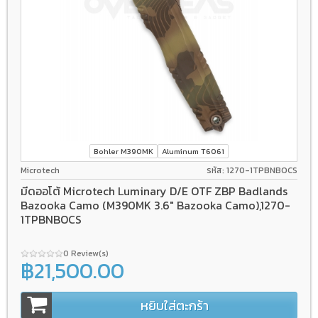
Bohler M390MK
Aluminum T6061
Microtech
รหัส: 1270-1TPBNBOCS
มีดออโต้ Microtech Luminary D/E OTF ZBP Badlands
Bazooka Camo (M390MK 3.6" Bazooka Camo),1270-
1TPBNBOCS
0 Review(s)
฿21,500.00
หยิบใส่ตะกร้า