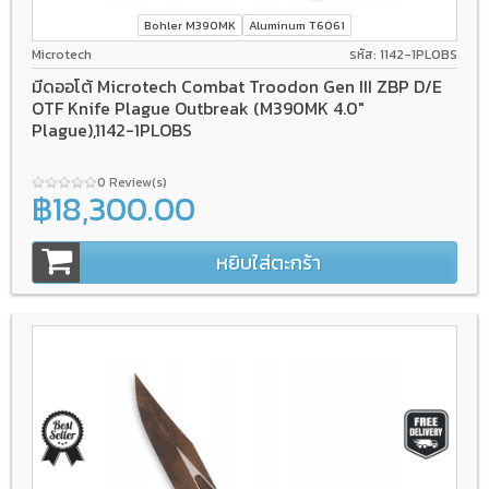
Bohler M390MK
Aluminum T6061
Microtech
รหัส: 1142-1PLOBS
มีดออโต้ Microtech Combat Troodon Gen III ZBP D/E
OTF Knife Plague Outbreak (M390MK 4.0"
Plague),1142-1PLOBS
0 Review(s)
฿18,300.00
หยิบใส่ตะกร้า