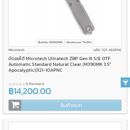
Bohler M390MK
Aluminum T6061
Microtech
รหัส: 1121-10APNC
มีดออโต้ Microtech Ultratech ZBP Gen III S/E OTF
Automatic Standard Natural Clear (M390MK 3.5"
Apocalyptic),1121-10APNC
0 Review(s)
฿14,200.00
สินค้าหมด