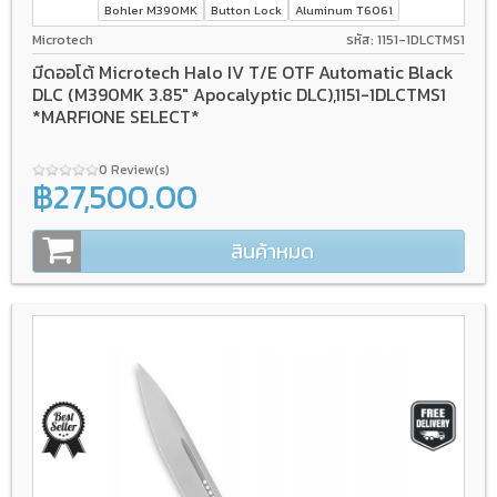
Bohler M390MK
Button Lock
Aluminum T6061
Microtech
รหัส: 1151-1DLCTMS1
มีดออโต้ Microtech Halo IV T/E OTF Automatic Black
DLC (M390MK 3.85" Apocalyptic DLC),1151-1DLCTMS1
*MARFIONE SELECT*
0 Review(s)
฿27,500.00
สินค้าหมด