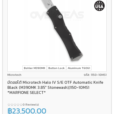
Bohler M390MK
Button Lock
Aluminum T6061
Microtech
รหัส: 1150-10MS1
มีดออโต้ Microtech Halo IV S/E OTF Automatic Knife
Black (M390MK 3.85" Stonewash),1150-10MS1
*MARFIONE SELECT*
0 Review(s)
฿23,500.00