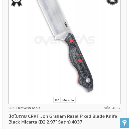
D2
Micarta
CRKT Knives&Tools
รหัส: 4037
มีดใบตาย CRKT Jon Graham Razel Fixed Blade Knife
Black Micarta (D2 2.97" Satin),4037