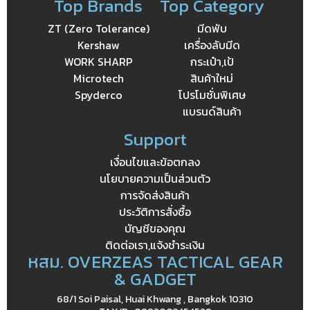
Top Brands
Top Category
ZT (Zero Tolerance)
มีดพับ
Kershaw
เครื่องลับมีด
WORK SHARP
กระเป๋า,เป้
Microtech
สินค้าใหม่
Spyderco
โปรโมชั่นพิเศษ
แบรนด์สินค้า
Support
เงื่อนไขและข้อตกลง
นโยบายความเป็นส่วนตัว
การจัดส่งสินค้า
ประวัติการสั่งซื้อ
บัญชีของคุณ
ติดต่อเรา,แจ้งชำระเงิน
หสม. OVERZEAS TACTICAL GEAR
& GADGET
68/1 Soi Paisal, Huai Khwang , Bangkok 10310