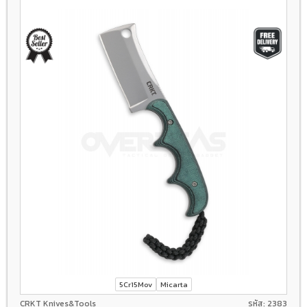
5Cr15Mov
Micarta
CRKT Knives&Tools
รหัส: 2383