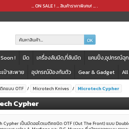
สินค้าได้ถูกลบออกจากตะกร้าเรียบร้อยแล้ว
สินค้าได้เพิ่มลงในตะกร้าเรียบร้อยแล้ว
... ON SALE ! ... สินค้าราคาพิเศษ! ...
.
OK
Soon !
มีด
เครื่องลับมีด,ที่ลับมีด
แคมปิ้ง,อุปกรณ์ฉุก
กระเป๋าสะพาย
อุปกรณ์ป้องกันตัว
Gear & Gadget
Al
มติคแบบ OTF
Microtech Knives
Microtech Cypher
tech Cypher
h Cypher เป็นมีดออโตเมติคชนิด OTF (Out The Front) แบบ Double Ac
ออกแบบระหว่าง A. Marfione และ D.C. Munroe ซึ่งมีการออกแบบ รายละเอ