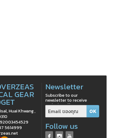
OVERZEAS
Newsletter
CAL GEAR
Subscribe to our
DGET
newsletter to receive
exclusive offers
isal, Huai Khwang ,
0310
0992003454529
Follow us
 87 5614999
rzeas.net