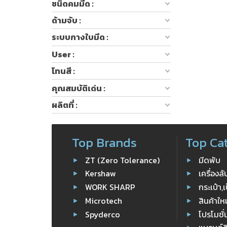
ชนิดคมมีด :
ด้ามจับ :
ระบบกางใบมีด :
User :
โทนสี :
คุณสมบัติเด่น :
ผลิตที่ :
Top Brands
Top Ca
ZT (Zero Tolerance)
มีดพับ
Kershaw
เครื่องล
WORK SHARP
กระเป๋า,เ
Microtech
สินค้าให
Spyderco
โปรโมชั่