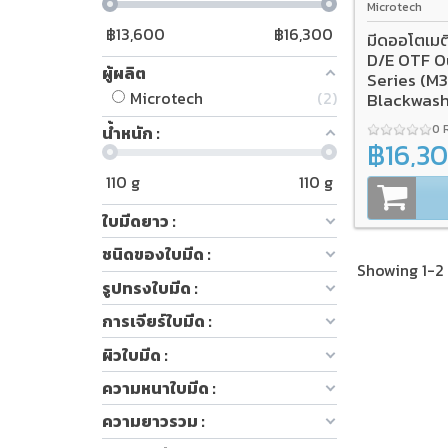
Microtech
฿
13,600
฿
16,300
มีดออโตเมต
D/E OTF O
ผู้ผลิต
Series (M
Microtech
2
Blackwash
0 
น้ำหนัก :
฿16,3
110
g
110
g
ใบมีดยาว :
ชนิดของใบมีด :
Showing 1-2 
รูปทรงใบมีด :
การเจียร์ใบมีด :
ผิวใบมีด :
ความหนาใบมีด :
ความยาวรวม :