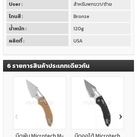
User :
สำหรับพกขวา/ซ้าย
โทนสี :
Bronze
น้ำหนัก :
120g
ผลิตที่ :
USA
6 รายการสินค้าประเภทเดียวกัน
‹
›
มีดพับ Microtech M-
มีดออโต้ Microtech
มี