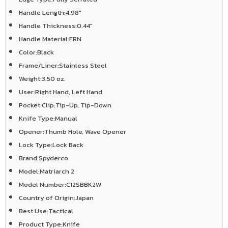
Handle Length:
4.98"
Handle Thickness:
0.44"
Handle Material:
FRN
Color:
Black
Frame/Liner:
Stainless Steel
Weight:
3.50 oz.
User:
Right Hand, Left Hand
Pocket Clip:
Tip-Up, Tip-Down
Knife Type:
Manual
Opener:
Thumb Hole, Wave Opener
Lock Type:
Lock Back
Brand:
Spyderco
Model:
Matriarch 2
Model Number:
C12SBBK2W
Country of Origin:
Japan
Best Use:
Tactical
Product Type:
Knife