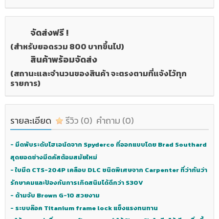
จัดส่งฟรี !
(สำหรับยอดรวม 800 บาทขึ้นไป)
สินค้าพร้อมจัดส่ง
(สถานะและจำนวนของสินค้า จะตรงตามที่แจ้งไว้ทุก
รายการ)
รายละเอียด
รีวิว
(0)
คำถาม
(0)
- มีดพับระดับไฮเอน์ดจาก Spyderco ที่ออกแบบโดย Brad Southard
สุดยอดช่างมีดคัสต้อมสมัยใหม่
- ใบมีด CTS-204P เคลือบ DLC ชนิดพิเศษจาก Carpenter ที่ว่ากันว่า
รักษาคมและป้องกันการเกิดสนิมได้ดีกว่า S30V
- ด้ามจับ Brown G-10 สวยงาม
- ระบบล๊อค Titanium frame lock แข็งแรงทนทาน