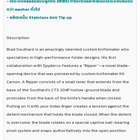
- ใช้ระบบหล่อลื่นแบบลูกปืน (IKBS) ทำให้เปิดและปิดใบมีดได้เรียบลื่นขึ้น
กว่า washer ทั่วไป
- คลิปเหน็บ Stainless แบบ Tip up
Description
Brad Southard is an amazingly talented custom knifemaker who
specializes in high-performance folder designs. His first
collaboration with Spyderco features a “flipper”—a novel blade-
opening device that was pioneered by custom knifemaker Kit
Carson. A flipper consists of a small lever that extends from the
base of the Southard’s CTS 204P hollow-ground blade and
protrudes from the back of the knife’s handle when closed.
Pulling on it with your index finger creates a tension against the
detent mechanism that holds the blade closed. When the detent
is overcome, the blade rotates on a special captive ball-bearing
pivot system and snaps authoritatively into the open position.