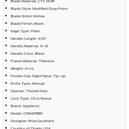
Blade Material:
CTS 204P
Blade Style:
Modified Drop Point
Blade Grind:
Hollow
Blade Finish:
Black
Edge Type:
Plain
Handle Length:
4.50"
Handle Material:
G-10
Handle Color:
Black
Frame Material:
Titanium
Weight:
4.1 oz.
Pocket Clip:
Right Hand, Tip-Up
Knife Type:
Manual
Opener:
Thumb Hole
Lock Type:
Chris Reeve
Brand:
Spyderco
Model:
C156GPBBK
Designer:
Brad Southard
Country of Origin:
USA