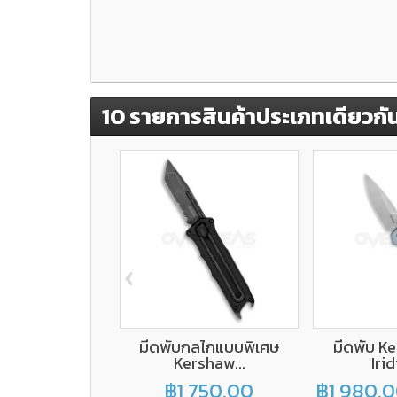
10 รายการสินค้าประเภทเดียวกั
‹
มีดพับกลไกแบบพิเศษ
มีดพับ K
Kershaw...
Irid
฿1,750.00
฿1,980.