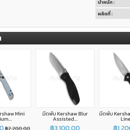
น้ำหนัก :
ผลิตที่ :
น
ershaw Mini
มีดพับ Kershaw Blur
มีดพับ Kersh
ium...
Assisted...
Line
00
฿3,100.00
฿1,20
฿2,200.00