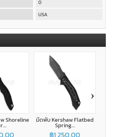
0
USA
›
aw Shoreline
มีดพับ Kershaw Flatbed
มีดพับ Kersh
r...
Spring...
Leek.
0.00
฿1,250.00
฿2,100