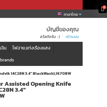
x
x
0
ภาษาไทย
บัญชีของคุณ
สวัสดีครับ : )
เข้าระบบ
เฉิน
ไฟฉาย,แท่งเรืองแสง
l brands
andvik 14C28N 3.4" BlackWash),1670BW
ur Assisted Opening Knife
C28N 3.4"
BW