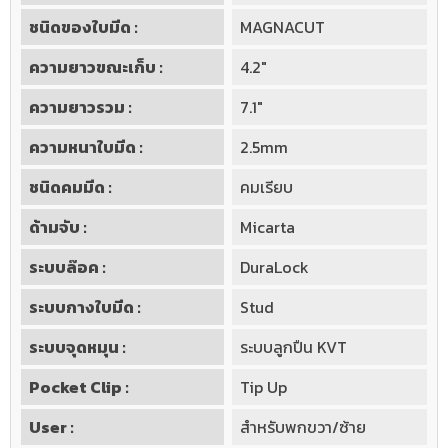
ชนิดของใบมีด :
MAGNACUT
ความยาวขณะเก็บ :
4.2"
ความยาวรวม :
7.1"
ความหนาใบมีด :
2.5mm
ชนิดคมมีด :
คมเรียบ
ด้ามจับ :
Micarta
ระบบล๊อค :
DuraLock
ระบบกางใบมีด :
Stud
ระบบจุดหมุน :
ระบบลูกปืน KVT
Pocket Clip :
Tip Up
User :
สำหรับพกขวา/ซ้าย