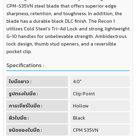
CPM-S35VN steel blade that offers superior edge
sharpness, retention, and toughness. In addition, the
blade has a durable black DLC finish. The Recon 1
utilizes Cold Steel's Tri-Ad Lock and strong, lightweight
G-10 handles for unbelievable strength. Ambidextrous
lock design, thumb stud openers, and a reversible
pocket clip.
Specifications :
ใบมีดยาว :
4.0"
รูปทรงใบมีด :
Clip Point
การเจียร์ใบมีด :
Hollow
ผิวใบมีด :
Black
ชนิดของใบมีด :
CPM S35VN