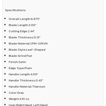
Specifications
Overall Length:
6.875"
Blade Length:
3.00"
Cutting Edge:
2.44"
Blade Thickness:
0.13"
Blade Material:
CPM-S35VN
Blade Style:
Leaf-Shaped
Blade Grind:
Flat
Finish:
Satin
Edge Type:
Plain
Handle Length:
4.00"
Handle Thickness:
0.43"
Handle Material:
Titanium
Color:
Gray
Weight:
4.10 oz.
User:
Right Hand, Left Hand