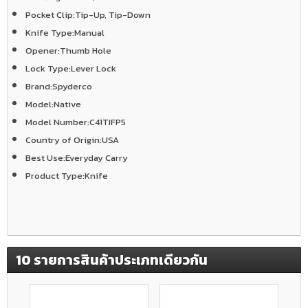
Pocket Clip:
Tip-Up, Tip-Down
Knife Type:
Manual
Opener:
Thumb Hole
Lock Type:
Lever Lock
Brand:
Spyderco
Model:
Native
Model Number:
C41TIFP5
Country of Origin:
USA
Best Use:
Everyday Carry
Product Type:
Knife
10 รายการสินค้าประเภทเดียวกัน