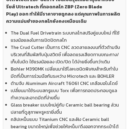
รียส์ Ultratech ที่ถอดกลไก ZBP (Zero Blade
Play) ออก ทำให้มีราคาขายถูกลง แต่คุณภาพในการผลิต
ความแม่นยำของกลไกยังคงเหมือนเดิม
The Dual Fuel Drivetrain ระบบกลไกสปริงคู่แบบใหม่ ที่ใช้
แรงน้อยลงในการเปิดปิดกลไก
The Crud Cutter เป็นการ CNC ลวดลายลงบนที่ตัวด้ามจับ
บริเวณที่สัมผัสกับปุ่มสวิตซ์ เพื่อลดแรงเสียดทานขณะกาง/
เก็บใบมีด ใช้แรงน้อยลง เปิด/ปิด ได้ง่ายยิ่งขึ้นกว่าเดิม
Bohler M390MK เปลี่ยนมาใช้โลหะชนิดพิเศษสำหรับทำใบ
มีดที่เป็นการร่วมมือกันระหว่าง Microtech และ BOHLER
ด้ามจับ Aluminum Aircraft T6061 CNC เคลือบอโนไดซ์
เปลี่ยนมาใช้ระบบสกรูแบบ Torx เพื่อการถอดประกอบดูแล
ทำความสะอาดมีดที่ง่ายขึ้น
Glass breaker แบบใหม่คู่กับ Ceramic ball bearing ส่วน
ปลายที่ดูสุภาพหรูหรายิ่งขึ้น
คลิปเหน็บแบบ Titanium CNC และฝัง Ceramic ball
bearing ขนาดใหญ่เพื่อช่วยให้เหน็บ/ดึงออกจากกระเป๋าได้