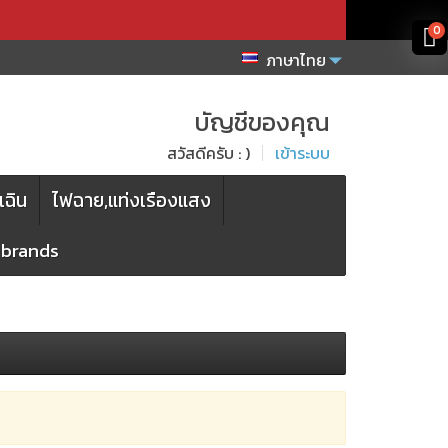
x
x
0
ภาษาไทย
บัญชีของคุณ
สวัสดีครับ : )
เข้าระบบ
เฉิน
ไฟฉาย,แท่งเรืองแสง
l brands