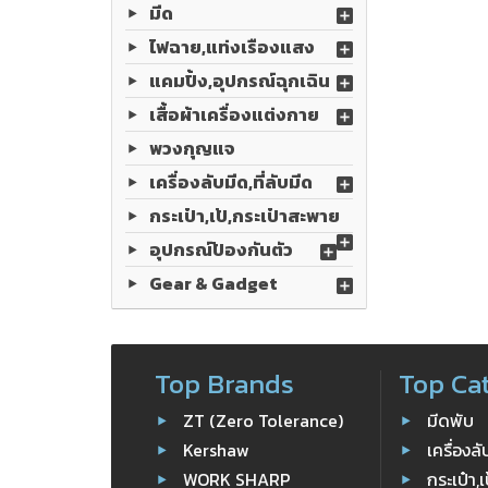
มีด
ไฟฉาย,แท่งเรืองแสง
แคมปิ้ง,อุปกรณ์ฉุกเฉิน
เสื้อผ้าเครื่องแต่งกาย
พวงกุญแจ
เครื่องลับมีด,ที่ลับมีด
กระเป๋า,เป้,กระเป๋าสะพาย
อุปกรณ์ป้องกันตัว
Gear & Gadget
Top Brands
Top Ca
ZT (Zero Tolerance)
มีดพับ
Kershaw
เครื่องล
WORK SHARP
กระเป๋า,เ